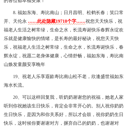
的各位都幸福安康！
8. 福如东海、寿比南山；日月昌明、松鹤长春；笑口常
开、天伦永
……此处隐藏19718个字……
祝您天天快乐，祝
福老人生活之树常绿，生命之水，长流寿诞快乐春辉永绽欢
乐就是健康愉快的情绪，是长寿的最好秘诀，祝您天天快
乐，祝福老人生活之树常绿，生命之水，长流寿诞快乐，春
辉永绽，祝愿二老身体健康，心情舒畅，福如东海，寿比南
山焕发童颜安享晚年
19、祝老人乐享遐龄寿比南山松不老，欣逢盛世福如东
海水长流。
20、可以这样回复我，听奶奶谢谢您的祝福，她老人家
听到你祝她该生日快乐，肯定会非常开心的。别人祝你奶奶
生日快乐，是因为和你关系好，所以才会鼓，祝你奶奶生日
快乐，这时候你要谢谢对方，摒弃自己的奶奶，也谢谢对