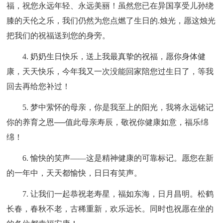
福，祝您永远年轻、永远美丽！虽然您已在异国享受儿孙绕
膝的天伦之乐，我们仍然为您点燃了生日的.烛光，愿这烛光
把我们的祝福送到您的身旁。
4. 奶奶生日快乐，送上我最真挚的祝福，愿你身体健
康，天天快乐，今年我又一次没能回家陪您过生日了，等我
回去再给您补过！
5. 梦中萦怀的母亲，你是我至上的阳光，我将永远铭记
你的养育之恩──值此母亲寿辰，敬祝你健康如意，福乐绵
绵！
6. 愉快的笑声――这是精神健康的可靠标记。愿您在新
的一年中，天天都愉快，日日有笑声。
7. 让我们一起恭祝老寿星，福如东海，日月昌明。松鹤
长春，春秋不老，古稀重新，欢乐远长。同时也祝愿在坐的