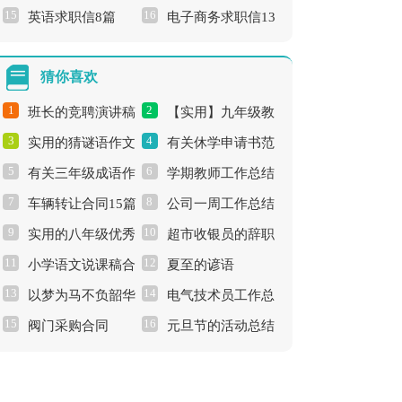
15
16
英语求职信8篇
电子商务求职信13
篇
猜你喜欢
1
2
班长的竞聘演讲稿
【实用】九年级教
3
4
实用的猜谜语作文
有关休学申请书范
范文集合10篇
学计划四篇
5
6
有关三年级成语作
学期教师工作总结
300字三篇
文汇编九篇
7
8
车辆转让合同15篇
公司一周工作总结
文300字合集六篇
3篇
9
10
实用的八年级优秀
超市收银员的辞职
11
12
小学语文说课稿合
夏至的谚语
作文4篇
报告锦集六篇
13
14
以梦为马不负韶华
电气技术员工作总
集5篇
15
16
阀门采购合同
元旦节的活动总结
演讲稿9篇
结