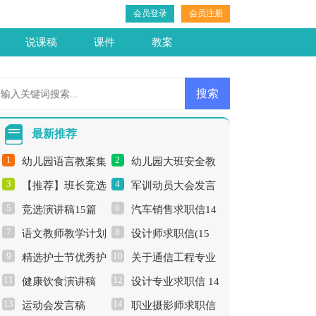
会员登录
会员注册
说课稿
课件
教案
最新推荐
1
2
幼儿园语言教案集
幼儿园大班安全教
3
4
【推荐】班长竞选
军训动员大会发言
合15篇
案集锦15篇
5
6
竞选演讲稿15篇
汽车销售求职信14
演讲稿范文汇编7篇
稿
7
8
语文教师教学计划
设计师求职信(15
篇
9
10
精选护士节优秀护
关于通信工程专业
合集15篇
篇)
11
12
健康饮食演讲稿
设计专业求职信 14
士演讲稿汇总5篇
求职信
13
14
运动会发言稿
职业摄影师求职信
篇